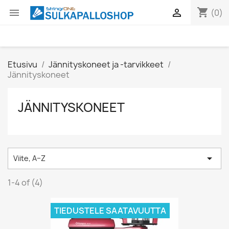
shopping_cart


(0)
Etusivu
Jännityskoneet ja -tarvikkeet
Jännityskoneet
JÄNNITYSKONEET

Viite, A–Z
1-4 of (4)
TIEDUSTELE SAATAVUUTTA