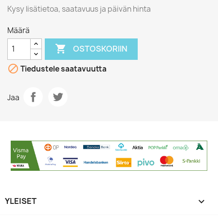
Kysy lisätietoa, saatavuus ja päivän hinta
Määrä

OSTOSKORIIN

Tiedustele saatavuutta
Jaa
YLEISET
