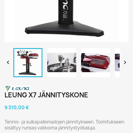


LEUNG X7 JÄNNITYSKONE
9 310,00 €
Tennis- ja sulkapallomailojen jännitykseen. Toimitukseen
sisältyy runsas valikoima jännitystyökaluja.