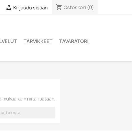
shopping_cart

Ostoskori
(0)
Kirjaudu sisään
LVELUT
TARVIKKEET
TAVARATORI
ä mukaa kuin niitä lisätään.