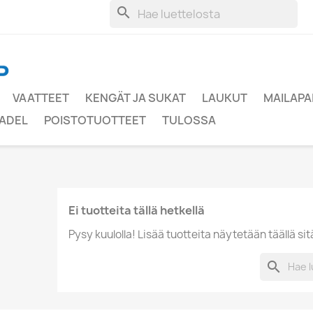
search
VAATTEET
KENGÄT JA SUKAT
LAUKUT
MAILAPA
ADEL
POISTOTUOTTEET
TULOSSA
Ei tuotteita tällä hetkellä
Pysy kuulolla! Lisää tuotteita näytetään täällä sit
search