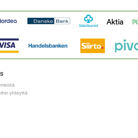
YS
 meistä
ihin yhteyttä