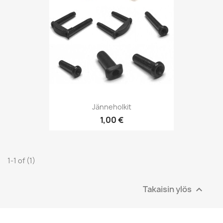
Jänneholkit
1,00 €
1-1 of (1)
Takaisin ylös
