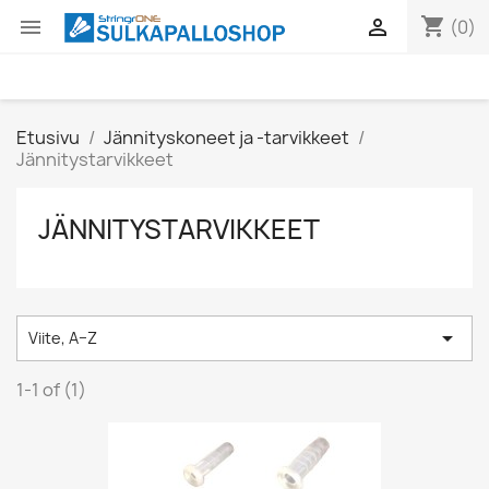
shopping_cart


(0)
Etusivu
Jännityskoneet ja -tarvikkeet
Jännitystarvikkeet
JÄNNITYSTARVIKKEET

Viite, A–Z
1-1 of (1)