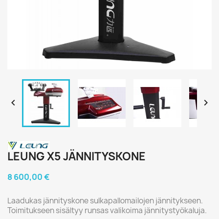


LEUNG X5 JÄNNITYSKONE
8 600,00 €
Laadukas jännityskone sulkapallomailojen jännitykseen.
Toimitukseen sisältyy runsas valikoima jännitystyökaluja.