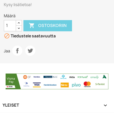
Kysy lisätietoa!
Määrä

OSTOSKORIIN

Tiedustele saatavuutta
Jaa
YLEISET
