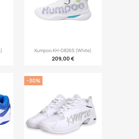
Pikakatselu

k)
Kumpoo KH-G826S (white)
209,00 €
−30%