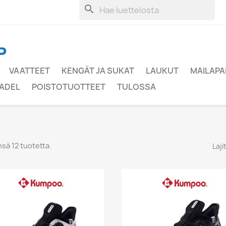
search
VAATTEET
KENGÄT JA SUKAT
LAUKUT
MAILAPA
ADEL
POISTOTUOTTEET
TULOSSA
sä 12 tuotetta.
Laji