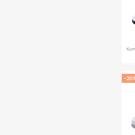
Kum
−20