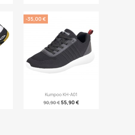
-35,00 €
Pikakatselu

Kumpoo KH-A01
55,90 €
90,90 €