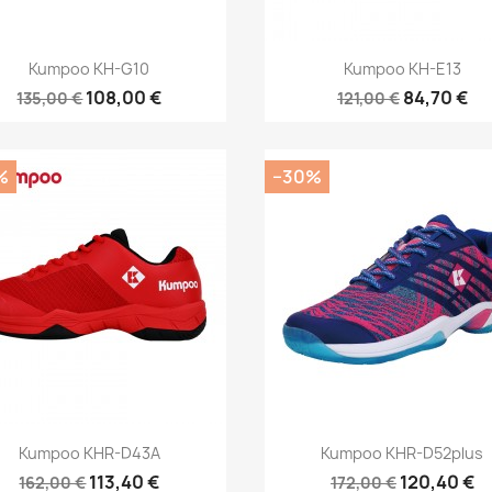
Pikakatselu
Pikakatselu


Kumpoo KH-G10
Kumpoo KH-E13
108,00 €
84,70 €
135,00 €
121,00 €
%
−30%
Pikakatselu
Pikakatselu


Kumpoo KHR-D43A
Kumpoo KHR-D52plus
113,40 €
120,40 €
162,00 €
172,00 €