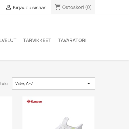
shopping_cart

Ostoskori
(0)
Kirjaudu sisään
LVELUT
TARVIKKEET
TAVARATORI

ttelu
Viite, A–Z