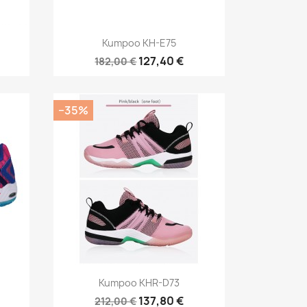
Pikakatselu

Kumpoo KH-E75
127,40 €
182,00 €
−35%
Pikakatselu

Kumpoo KHR-D73
137,80 €
212,00 €