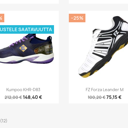
%
−25%
DUSTELE SAATAVUUTTA
Pikakatselu
Pikakatselu


Kumpoo KHR-D83
FZ Forza Leander M
148,40 €
75,15 €
212,00 €
100,20 €
 (12)