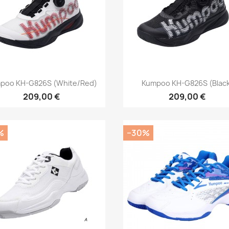
Pikakatselu
Pikakatselu


poo KH-G826S (white/red)
Kumpoo KH-G826S (blac
209,00 €
209,00 €
%
−30%