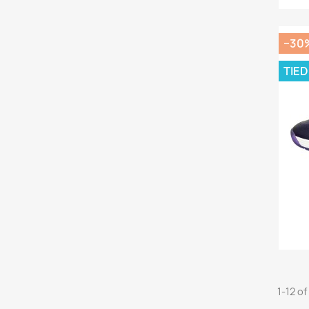
−30
TIE
1-12 of