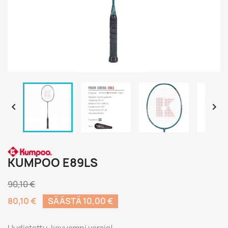


KUMPOO E89LS
90,10 €
80,10 €
SÄÄSTÄ 10,00 €