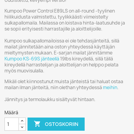
Uudistettu, kevyempi versio!
Kumpoo Power Control E89LS on all-round -tyylinen
hiilikuidusta valmistettu, tyylikkäästi viimeistelty
sulkapallomaila. Mailassa on loistava hinta-laatusuhde ja
se sopii erityisesti harrastajille ja aloittelijoille.
Kumpoo sulkapallomailoissa ei ole tehdasjänteitä, sillä
mailat jännitetään aina oston yhteydessä käyttäjän
mieltymysten mukaan. E-sarjan mailat jännitämme
Kumpoo KS-69S jänteellä
19lbs kireydellä, sillä tällä
kireydellä harrastelijan ja aloittelijan on helppo pelata
myös muovisulalla.
Mikäli olet kiinnostunut muista jänteistä tai haluat ostaa
mailan ilman jänteitä, niin olethan yhteydessä
meihin
.
Jännitys ja termolaukku sisältyvät hintaan.
Määrä

OSTOSKORIIN