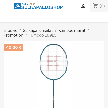
shopping_cart


(0)
Etusivu
Sulkapallomailat
Kumpoo mailat
Promotion
Kumpoo E89LS
-10,00 €