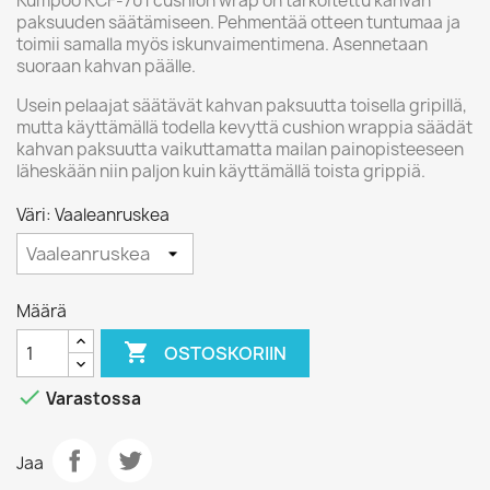
Kumpoo KCF-701 cushion wrap on tarkoitettu kahvan
paksuuden säätämiseen. Pehmentää otteen tuntumaa ja
toimii samalla myös iskunvaimentimena. Asennetaan
suoraan kahvan päälle.
Usein pelaajat säätävät kahvan paksuutta toisella gripillä,
mutta käyttämällä todella kevyttä cushion wrappia säädät
kahvan paksuutta vaikuttamatta mailan painopisteeseen
läheskään niin paljon kuin käyttämällä toista grippiä.
Väri: Vaaleanruskea
Määrä

OSTOSKORIIN

Varastossa
Jaa