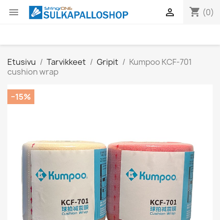
shopping_cart


(0)
Etusivu
Tarvikkeet
Gripit
Kumpoo KCF-701
cushion wrap
−15%