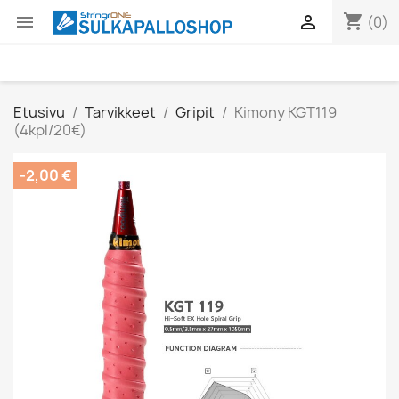
shopping_cart


(0)
Etusivu
Tarvikkeet
Gripit
Kimony KGT119
(4kpl/20€)
-2,00 €