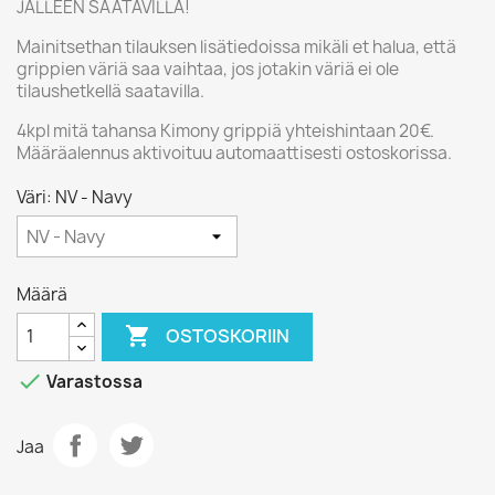
JÄLLEEN SAATAVILLA!
Mainitsethan tilauksen lisätiedoissa mikäli et halua, että
grippien väriä saa vaihtaa, jos jotakin väriä ei ole
tilaushetkellä saatavilla.
4kpl mitä tahansa Kimony grippiä yhteishintaan 20€.
Määräalennus aktivoituu automaattisesti ostoskorissa.
Väri: NV - Navy
Määrä

OSTOSKORIIN

Varastossa
Jaa